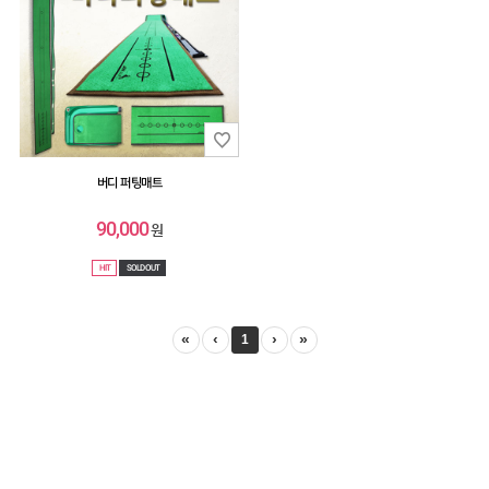
버디 퍼팅매트
90,000
원
HIT
SOLD OUT
«
‹
›
»
1