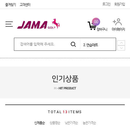
로그인
회원가입
즐겨찾기
고객센터
00
장바구니
마이페이지
5. 시즌상품
로그인
회원가입
마이페이지
1. e장갑
2. 연습매트
3. 퍼팅매트
4. 포커페이스 장갑
주문배송
고객센터
회사소개
5. 시즌상품
1. e장갑
SHOPPING
인기상품
골프장갑
H >
HIT PRODUCT
캐디용품
기타용품
커버
TOTAL
13
ITEMS
골프티
신제품순
상품명순
낮은가격순
높은가격순
연습매트