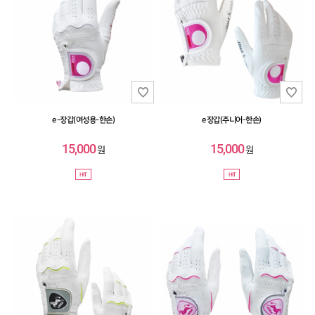
e-장갑(여성용-한손)
e장갑(주니어-한손)
15,000
15,000
원
원
HIT
HIT